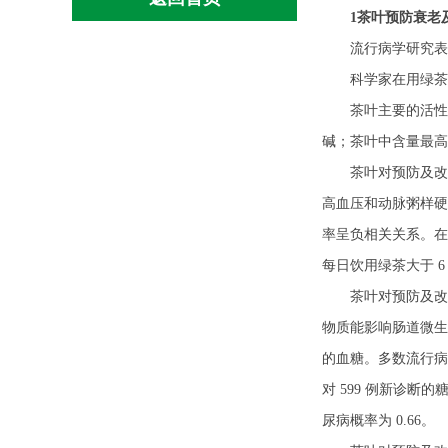
1茶叶预防衰老
流行病学研究表
科学家在用绿
茶叶主要的活性
碱；茶叶中含量最高
茶叶对预防及改
高血压和动脉粥样硬
率呈负相关关系。在
每日饮用绿茶大于 
茶叶对预防及改
物质能影响肠道微生
的血糖。多数流行病
对
599
例新诊断的
尿病概率为
0.66
。