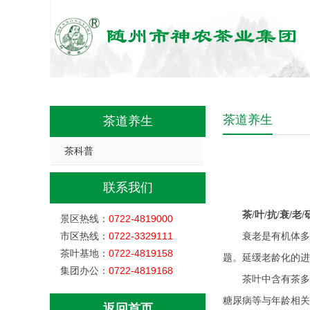
茶道养生
茶道养生
茶科普
联系我们
茶/叶
/
抗
/
衰
/
老
/
景区热线：
0722-4819000
市区热线：
0722-3329111
衰老是有机体多
茶叶基地：
0722-4819158
题。延缓老龄化的进
集团办公：
0722-4819168
茶叶中含有茶多
糖尿病等与年龄相关
返回首页