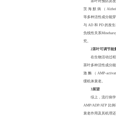
茶叶对预防及改
茨 海 默 病 （ Alzhei
等多种活性成分能穿
与
AD
和
PD
的发生
负线性关系
Minehar
究。
2茶叶可调节能
在生物活动过程
茶叶多种活性成分能
激 酶 （
AMP-activate
缓机体衰老。
3展望
综上，流行病学
AMP/ADP/ATP 
衰老作用及其机理还