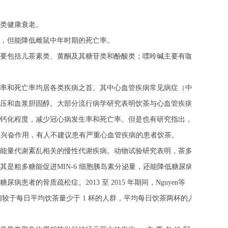
类健康衰老。
，但能降低雌鼠中年时期的死亡率。
要包括儿茶素类、黄酮及其糖苷类和酚酸类；嘌呤碱主要有咖啡
率和死亡率均居各类疾病之首。其中心血管疾病常见病症（中风、
压和血浆胆固醇。大部分流行病学研究表明饮茶与心血管疾病死亡
钙化程度，减少冠心病发生率和死亡率。但是也有研究指出，成人
有兴奋作用，有人不建议患有严重心血管疾病的患者饮茶。
及能量代谢紊乱相关的慢性代谢疾病。动物试验研究表明，茶多酚类
其是粗多糖能促进
MIN-6
细胞胰岛素分泌量，还能降低糖尿病小鼠
糖尿病患者的骨质疏松症。
2013
至
2015
年期间，
Nguyen
等
相较于每日平均饮茶量少于
1
杯的人群，平均每日饮茶两杯的人患糖