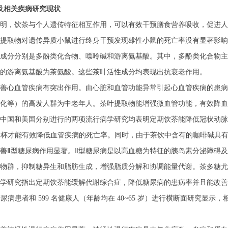
及相关疾病研究现状
明，饮茶与个人遗传特征相互作用，可以有效干预膳食营养吸收，促进人
茶提取物对遗传异质小鼠进行终身干预发现雄性小鼠的死亡率没有显著影响
成分分别是多酚类化合物、嘌呤碱和游离氨基酸。其中，多酚类化合物主
的游离氨基酸为茶氨酸。这些茶叶活性成分均表现出抗衰老作用。
善心血管疾病有突出作用。由心脏和血管功能异常引起心血管疾病的患病
化等）的高发人群为中老年人。茶叶提取物能增强微血管功能，有效降血
中国和美国分别进行的两项流行病学研究均表明定期饮茶能降低冠状动脉
6 杯才能有效降低血管疾病的死亡率。同时，由于茶饮中含有的咖啡碱具
善Ⅱ型糖尿病作用显著。Ⅱ型糖尿病是以高血糖为特征的胰岛素分泌障碍
物群，抑制糖异生和脂肪生成，增强脂质分解和协调能量代谢。茶多糖尤
学研究指出定期饮茶能缓解代谢综合症，降低糖尿病的患病率并且能改善
糖尿病患者和
599
名健康人（年龄均在
40~65
岁）进行横断面研究显示，