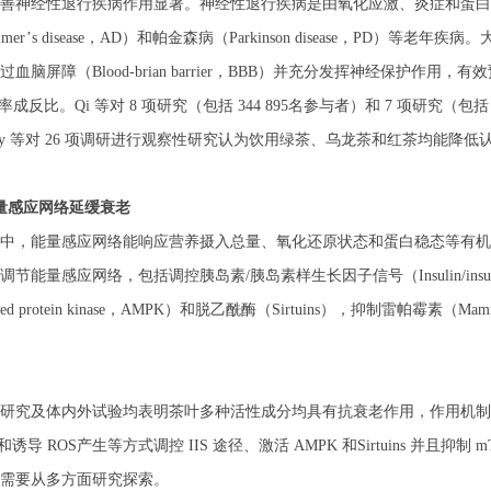
善神经性退行疾病作用显著。神经性退行疾病是由氧化应激、炎症和蛋白质异
mer’
s disease
，
AD
）和帕金森病（
Parkinson disease
，
PD
）等老年疾病。
过血脑屏障（
Blood-brian barrier
，
BBB
）并充分发挥神经保护作用，有效
率成反比。
Qi
等对
8
项研究（包括
344 895
名参与者）和
7
项研究（包
uy
等对
26
项调研进行观察性研究认为饮用绿茶、乌龙茶和红茶均能降低
量感应网络延缓衰老
中，能量感应网络能响应营养摄入总量、氧化还原状态和蛋白稳态等有机
调节能量感应网络，包括调控胰岛素/胰岛素样生长因子信号（
Insulin/ins
d protein kinase
，
AMPK
）和脱乙酰酶（
Sirtuins
），抑制雷帕霉素（
Mamm
研究及体内外试验均表明茶叶多种活性成分均具有抗衰老作用，作用机制
比例和诱导
ROS
产生等方式调控
IIS
途径、激活
AMPK
和
Sirtuins
并且抑制
m
需要从多方面研究探索。