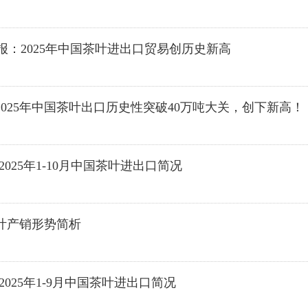
 喜报：2025年中国茶叶进出口贸易创历史新高
025年中国茶叶出口历史性突破40万吨大关，创下新高！
2025年1-10月中国茶叶进出口简况
茶叶产销形势简析
2025年1-9月中国茶叶进出口简况