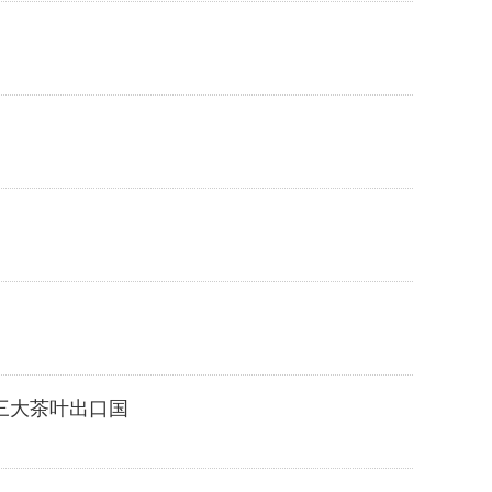
第三大茶叶出口国