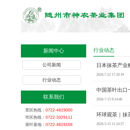
行业动态
新闻中心
公司新闻
日本抹茶产业
2026-7-22 17:20:19
行业动态
中国茶叶出口
联系我们
2026-7-15 9:14:40
景区热线：
0722-4819000
环球观茶｜抹
市区热线：
0722-3329111
2026-5-15 11:24:57
茶叶基地：
0722-4819158