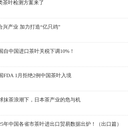
类茶叶检测方案来了
兴产业 加力打造“亿只鸡”
 美国自中国进口茶叶关税下调10%！
美国FDA 1月拒绝2例中国茶叶入境
 全球抹茶浪潮下，日本茶产业的危与机
 2025年中国各省市茶叶进出口贸易数据出炉！（出口篇）